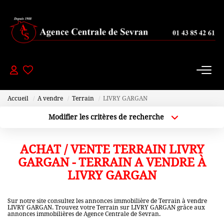
PAVILLONS
- 200 000 Euros
De 200 000 À 300 000 Euros
Accueil
A vendre
Terrain
LIVRY GARGAN
De 300 000 À 450 000 Euros
Modifier les critères de recherche
+ De 450 000 Euros
Localisation
Type de bien
Localisation
Sélectionnez...
ACHAT / VENTE TERRAIN LIVRY
APPARTEMENTS
Plus de critères
Budget max
GARGAN - TERRAIN A VENDRE À
LIVRY GARGAN
Créer une alerte
-150000 Euros
De 150 000 À 200 000 Euros
Sur notre site consultez les annonces immobilière de Terrain à vendre
LIVRY GARGAN. Trouvez votre Terrain sur LIVRY GARGAN grâce aux
annonces immobilières de Agence Centrale de Sevran.
De 200 000 À 250 000 Euros