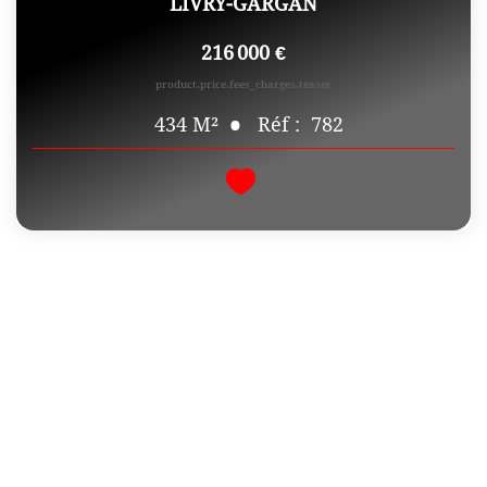
LIVRY-GARGAN
216 000 €
product.price.fees_charges.teaser
Réf :
782
434
M²