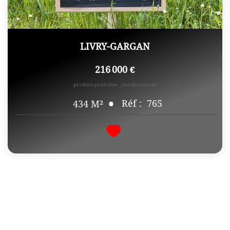
LIVRY-GARGAN
216 000 €
product.price.fees_charges.teaser
Réf :
765
434
M²