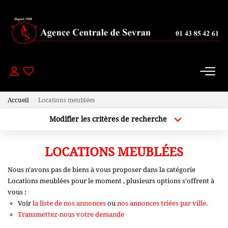
PAVILLONS
- 200 000 Euros
De 200 000 À 300 000 Euros
Accueil
Locations meublées
De 300 000 À 450 000 Euros
Modifier les critères de recherche
+ De 450 000 Euros
Localisation
Type de bien
Localisation
Sélectionnez...
LOCATIONS MEUBLÉES
APPARTEMENTS
Plus de critères
Budget max
Nous n'avons pas de biens à vous proposer dans la catégorie
Locations meublées pour le moment , plusieurs options s'offrent à
Créer une alerte
-150000 Euros
vous :
De 150 000 À 200 000 Euros
Voir
la liste de nos annonces
ou
nos annonces triées par ville.
Transmettez-nous votre demande
De 200 000 À 250 000 Euros