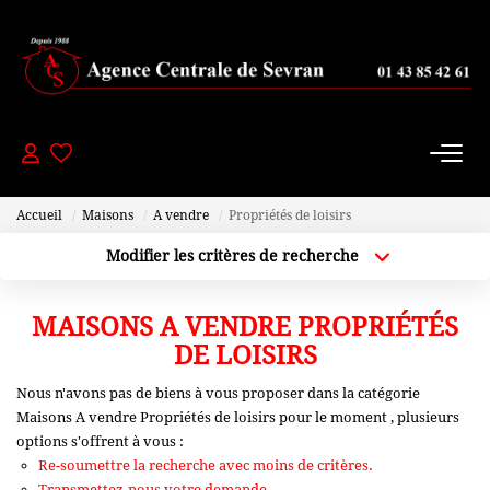
PAVILLONS
- 200 000 Euros
De 200 000 À 300 000 Euros
Accueil
Maisons
A vendre
Propriétés de loisirs
De 300 000 À 450 000 Euros
Modifier les critères de recherche
+ De 450 000 Euros
Localisation
Type de bien
Localisation
Sélectionnez...
MAISONS A VENDRE PROPRIÉTÉS
APPARTEMENTS
Plus de critères
Budget max
DE LOISIRS
Nous n'avons pas de biens à vous proposer dans la catégorie
Créer une alerte
-150000 Euros
Maisons A vendre Propriétés de loisirs pour le moment , plusieurs
De 150 000 À 200 000 Euros
options s'offrent à vous :
Re-soumettre la recherche avec moins de critères.
De 200 000 À 250 000 Euros
Transmettez-nous votre demande