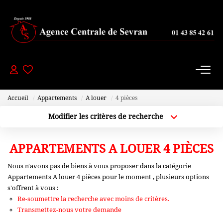
PAVILLONS
- 200 000 Euros
De 200 000 À 300 000 Euros
Accueil
Appartements
A louer
4 pièces
De 300 000 À 450 000 Euros
Modifier les critères de recherche
+ De 450 000 Euros
Localisation
Type de bien
Localisation
Sélectionnez...
APPARTEMENTS A LOUER 4 PIÈCES
APPARTEMENTS
Plus de critères
Budget max
Nous n'avons pas de biens à vous proposer dans la catégorie
Appartements A louer 4 pièces pour le moment , plusieurs options
Créer une alerte
-150000 Euros
s'offrent à vous :
De 150 000 À 200 000 Euros
Re-soumettre la recherche avec moins de critères.
Transmettez-nous votre demande
De 200 000 À 250 000 Euros