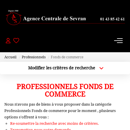
PAVILLONS
- 200 000 Euros
De 200 000 À 300 000 Euros
Accueil
Professionnels
Fonds de commerce
De 300 000 À 450 000 Euros
Modifier les critères de recherche
+ De 450 000 Euros
Localisation
Type de bien
Localisation
Sélectionnez...
PROFESSIONNELS FONDS DE
APPARTEMENTS
Plus de critères
Budget max
COMMERCE
Nous n'avons pas de biens à vous proposer dans la catégorie
Créer une alerte
-150000 Euros
Professionnels Fonds de commerce pour le moment , plusieurs
De 150 000 À 200 000 Euros
options s'offrent à vous :
Re-soumettre la recherche avec moins de critères.
De 200 000 À 250 000 Euros
Transmettez-nous votre demande