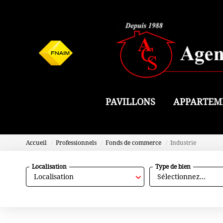
PAVILLONS
APPARTEM
Accueil
Professionnels
Fonds de commerce
Industrie
Localisation
Type de bien
Localisation
Sélectionnez...