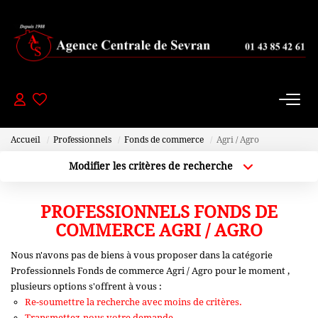
PAVILLONS
- 200 000 Euros
De 200 000 À 300 000 Euros
Accueil
Professionnels
Fonds de commerce
Agri / Agro
De 300 000 À 450 000 Euros
Modifier les critères de recherche
+ De 450 000 Euros
Localisation
Type de bien
Localisation
Sélectionnez...
PROFESSIONNELS FONDS DE
APPARTEMENTS
Plus de critères
Budget max
COMMERCE AGRI / AGRO
Nous n'avons pas de biens à vous proposer dans la catégorie
Créer une alerte
-150000 Euros
Professionnels Fonds de commerce Agri / Agro pour le moment ,
De 150 000 À 200 000 Euros
plusieurs options s'offrent à vous :
Re-soumettre la recherche avec moins de critères.
De 200 000 À 250 000 Euros
Transmettez-nous votre demande