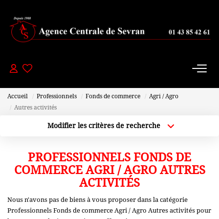
PAVILLONS
- 200 000 Euros
De 200 000 À 300 000 Euros
Accueil
Professionnels
Fonds de commerce
Agri / Agro
De 300 000 À 450 000 Euros
Autres activités
+ De 450 000 Euros
Modifier les critères de recherche
Localisation
Type de bien
Localisation
Sélectionnez...
PROFESSIONNELS FONDS DE
APPARTEMENTS
Plus de critères
Budget max
COMMERCE AGRI / AGRO AUTRES
-150000 Euros
ACTIVITÉS
Créer une alerte
De 150 000 À 200 000 Euros
Nous n'avons pas de biens à vous proposer dans la catégorie
Professionnels Fonds de commerce Agri / Agro Autres activités pour
De 200 000 À 250 000 Euros