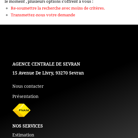
le moment , plusieurs options s'offrent à vous :
+ De 250 000 Euros
Re-soumettre la recherche avec moins de critères.
Transmettez-nous votre demande
TERRAINS
ESTIMATION
NOTRE AGENCE
L'AGENCE
15 Avenue De Livry, 93270 Sevran
CONTACT
Nous contacter
Présentation
NOS SERVICES
Estimation