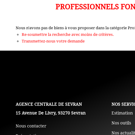
PROFESSIONNELS FON
Nous n'avons pas de biens à vous proposer dans la catégorie Pro
Re-soumettre la recherche avec moins de critères.
Transmettez-nous votre demande
L'AGENCE
NOS SERVI
15 Avenue De Livry, 93270 Sevran
Estimation
Nos outils
Nous contacter
Nos actuali