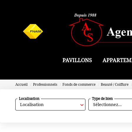
PAVILLONS
APPARTEM
Accueil
Professionnels
Fonds de commerce
Beauté / Coiffure
Localisation
Type de bien
Localisation
Sélectionnez...