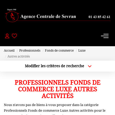
PAVILLONS
- 200 000 Euros
De 200 000 À 300 000 Euros
Accueil
Professionnels
Fonds de commerce
Luxe
De 300 000 À 450 000 Euros
Autres activités
+ De 450 000 Euros
Modifier les critères de recherche
Localisation
Type de bien
Localisation
Sélectionnez...
PROFESSIONNELS FONDS DE
APPARTEMENTS
Plus de critères
Budget max
COMMERCE LUXE AUTRES
-150000 Euros
ACTIVITÉS
Créer une alerte
De 150 000 À 200 000 Euros
Nous n'avons pas de biens à vous proposer dans la catégorie
Professionnels Fonds de commerce Luxe Autres activités pour le
De 200 000 À 250 000 Euros