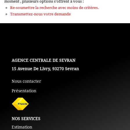
moment , plusieurs options s'offrent à vous :
+ De 250 000 Euros
Re-soumettre la recherche avec moins de critères.
Transmettez-nous votre demande
TERRAINS
ESTIMATION
NOTRE AGENCE
L'AGENCE
15 Avenue De Livry, 93270 Sevran
CONTACT
Nous contacter
Présentation
NOS SERVICES
Estimation