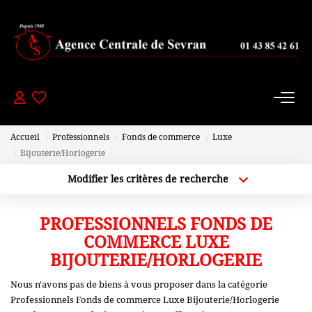
PAVILLONS
- 200 000 Euros
De 200 000 À 300 000 Euros
Accueil
Professionnels
Fonds de commerce
Luxe
De 300 000 À 450 000 Euros
Bijouterie/Horlogerie
+ De 450 000 Euros
Modifier les critères de recherche
Localisation
Type de bien
Localisation
Sélectionnez...
PROFESSIONNELS FONDS DE
APPARTEMENTS
Plus de critères
Budget max
COMMERCE LUXE
-150000 Euros
BIJOUTERIE/HORLOGERIE
Créer une alerte
De 150 000 À 200 000 Euros
Nous n'avons pas de biens à vous proposer dans la catégorie
Professionnels Fonds de commerce Luxe Bijouterie/Horlogerie
De 200 000 À 250 000 Euros