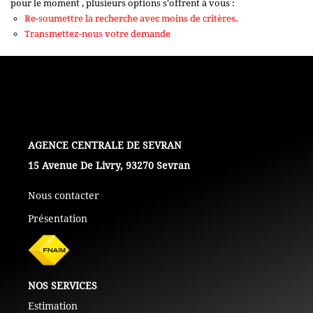
pour le moment , plusieurs options s'offrent à vous :
+ De 250 000 Euros
Re-soumettre la recherche avec moins de critères.
Transmettez-nous votre demande
TERRAINS
ESTIMATION
NOTRE AGENCE
L'AGENCE
15 Avenue De Livry, 93270 Sevran
CONTACT
Nous contacter
Présentation
NOS SERVICES
Estimation