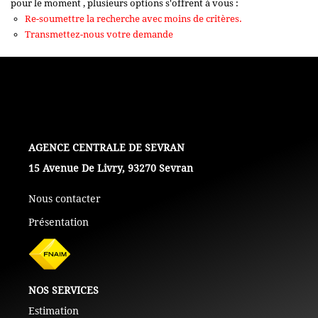
pour le moment , plusieurs options s'offrent à vous :
+ De 250 000 Euros
Re-soumettre la recherche avec moins de critères.
Transmettez-nous votre demande
TERRAINS
ESTIMATION
NOTRE AGENCE
L'AGENCE
15 Avenue De Livry, 93270 Sevran
CONTACT
Nous contacter
Présentation
NOS SERVICES
Estimation