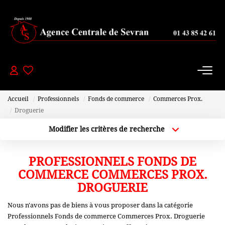
PAVILLONS
- 200 000 Euros
De 200 000 À 300 000 Euros
Accueil
Professionnels
Fonds de commerce
Commerces Prox.
De 300 000 À 450 000 Euros
Droguerie
+ De 450 000 Euros
Modifier les critères de recherche
Localisation
Type de bien
Localisation
Sélectionnez...
PROFESSIONNELS FONDS DE
APPARTEMENTS
Plus de critères
Budget max
COMMERCE COMMERCES PROX.
-150000 Euros
DROGUERIE
Créer une alerte
De 150 000 À 200 000 Euros
Nous n'avons pas de biens à vous proposer dans la catégorie
Professionnels Fonds de commerce Commerces Prox. Droguerie
De 200 000 À 250 000 Euros