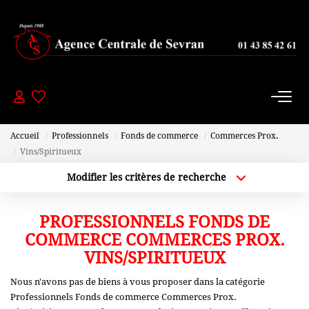
PAVILLONS
- 200 000 Euros
De 200 000 À 300 000 Euros
Accueil
Professionnels
Fonds de commerce
Commerces Prox.
De 300 000 À 450 000 Euros
Vins/Spiritueux
+ De 450 000 Euros
Modifier les critères de recherche
Localisation
Type de bien
Localisation
Sélectionnez...
PROFESSIONNELS FONDS DE
APPARTEMENTS
Plus de critères
Budget max
COMMERCE COMMERCES PROX.
-150000 Euros
VINS/SPIRITUEUX
Créer une alerte
De 150 000 À 200 000 Euros
Nous n'avons pas de biens à vous proposer dans la catégorie
Professionnels Fonds de commerce Commerces Prox.
De 200 000 À 250 000 Euros