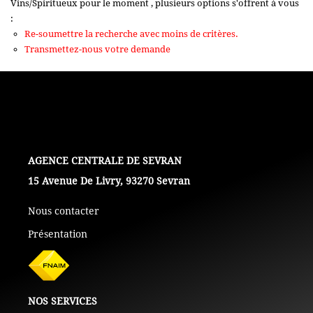
Vins/Spiritueux pour le moment , plusieurs options s'offrent à vous
+ De 250 000 Euros
:
Re-soumettre la recherche avec moins de critères.
Transmettez-nous votre demande
TERRAINS
ESTIMATION
NOTRE AGENCE
L'AGENCE
15 Avenue De Livry, 93270 Sevran
CONTACT
Nous contacter
Présentation
NOS SERVICES