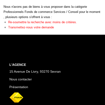
+ De 250 000 Euros
Nous n'avons pas de biens à vous proposer dans la catégorie
Professionnels Fonds de commerce Services / Conseil pour le moment
, plusieurs options s'offrent à vous :
TERRAINS
Re-soumettre la recherche avec moins de critères.
Transmettez-nous votre demande
ESTIMATION
NOTRE AGENCE
CONTACT
L'AGENCE
15 Avenue De Livry, 93270 Sevran
Nous contacter
Présentation