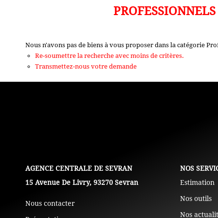
PROFESSIONNELS 
Nous n'avons pas de biens à vous proposer dans la catégorie Pro
Re-soumettre la recherche avec moins de critères.
Transmettez-nous votre demande
L'AGENCE
NOS SERVI
15 Avenue De Livry, 93270 Sevran
Estimation
Nos outils
Nous contacter
Nos actuali