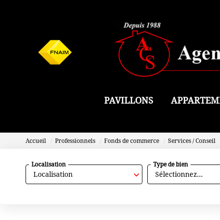
PAVILLONS
APPARTEM
Accueil
Professionnels
Fonds de commerce
Services / Conseil
Localisation
Type de bien
Localisation
Sélectionnez...