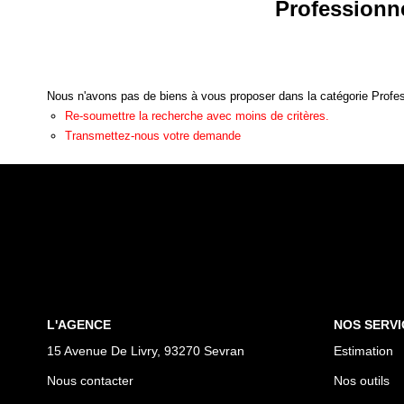
Professionne
Nous n'avons pas de biens à vous proposer dans la catégorie Professi
Re-soumettre la recherche avec moins de critères.
Transmettez-nous votre demande
L'AGENCE
NOS SERVI
15 Avenue De Livry, 93270 Sevran
Estimation
Nous contacter
Nos outils