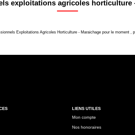
ls exploitations agricoles horticulture
onnels Exploitations Agricoles Horticulture - Maraichage pour le moment , plu
CES
LIENS UTILES
Mon compte
Nos honoraires