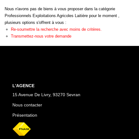
+ De 250 000 Euros
Nous n'avons pas de biens à vous proposer dans la catégorie
Professionnels Exploitations Agricoles Laitière pour le moment ,
plusieurs options s'offrent à vous :
TERRAINS
Re-soumettre la recherche avec moins de critères.
Transmettez-nous votre demande
ESTIMATION
NOTRE AGENCE
CONTACT
L'AGENCE
15 Avenue De Livry, 93270 Sevran
Nous contacter
Présentation