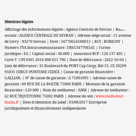
Mentions légales
Affichage des informations légales : Agence Centrale de Sevran | Raison
sociale : AGENCE CENTRALE DE SEVRAN | Adresse siège social : 15 avenue
de Livry - 93270 Sevran | Siret : 34770654100013 | RCS : BOBIGNY |
Numero TVA Intracommunautaire : FR65347706541 | Forme
juridique : SA | Capital social : 40.000 | Assurance RCP : 120 137 405 |
Carte T : CPI 9301 2016 000 011 790 | Date de délivrance : 2022-10-04 |
Lieu de délivrance : 35 Boulevard du PORT Cap Cergy, Bât C1, CS 20209
95031 CERGY-PONTOISE CEDEX | Caisse de garantie financière :
GALLIAN. | N° de caisse de garantie : A 71881095 | Adresse caisse de
garantie : 89 RUE DE LA BOETIE 75008 PARIS | Montant de la garantie
financière : 120 000 | Nom du médiateur : ANM | Adresse du médiateur :
62 RUE TIQUETONNE 75002 PARIS | Adresse du site :
www.mediateur-
fnaim.fr
| Date d'obtention du label : 03/08/2017
Entreprise
juridiquement et financièrement indépendante