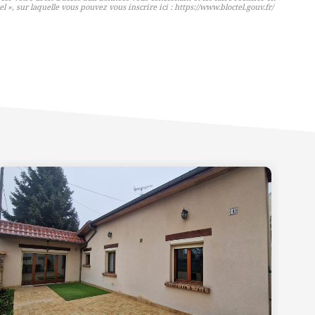
 », sur laquelle vous pouvez vous inscrire ici :
https://www.bloctel.gouv.fr/
Exc