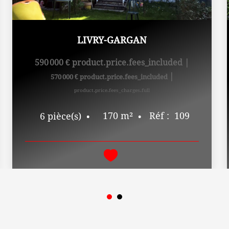
LIVRY-GARGAN
590 000 €
product.price.fees_included
|
|
570 000 €
product.price.fees_included
product.price.fees_charges.full
170
m²
Réf :
109
6
pièce(s)