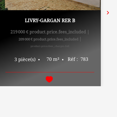
LIVRY-GARGAN RER B
219 000 €
product.price.fees_included
|
|
209 000 €
product.price.fees_included
product.price.fees_charges.full
70
m²
Réf :
783
3
pièce(s)