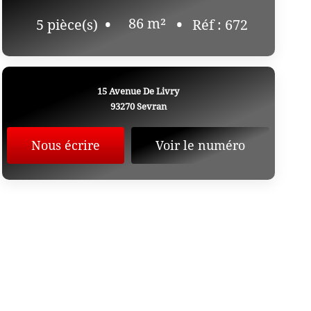
86
m²
5
pièce(s)
Réf :
672
15 Avenue De Livry
93270
Sevran
Nous écrire
Voir le numéro