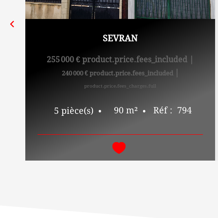
SEVRAN
255 000 €
product.price.fees_included
|
|
240 000 €
product.price.fees_included
product.price.fees_charges.full
90
m²
Réf :
794
5
pièce(s)