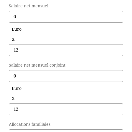
+ De 250 000 Euros
Salaire net mensuel
TERRAINS
Euro
X
ESTIMATION
NOTRE AGENCE
Salaire net mensuel conjoint
CONTACT
Euro
X
Allocations familiales